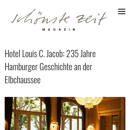
Schönste Zeit Magazin
Reiseziele
Hotels | Appartments
Hotel Louis C. Jacob: 235 Jahre
Genuss
Hamburger Geschichte an der
Lifestyle
Elbchaussee
Erlebnisse
Facebook
Instagram
Pinterest
Bluesky
Threads