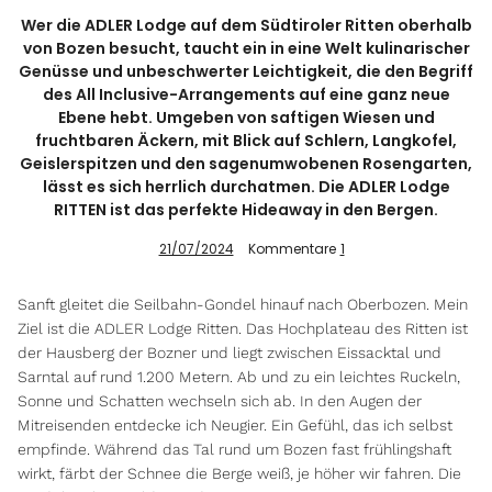
Wer die ADLER Lodge auf dem Südtiroler Ritten oberhalb
von Bozen besucht, taucht ein in eine Welt kulinarischer
Genüsse und unbeschwerter Leichtigkeit, die den Begriff
Info
des All Inclusive-Arrangements auf eine ganz neue
Ebene hebt. Umgeben von saftigen Wiesen und
fruchtbaren Äckern, mit Blick auf Schlern, Langkofel,
Geislerspitzen und den sagenumwobenen Rosengarten,
lässt es sich herrlich durchatmen. Die ADLER Lodge
RITTEN ist das perfekte Hideaway in den Bergen.
21/07/2024
Kommentare
1
Sanft gleitet die Seilbahn-Gondel hinauf nach Oberbozen. Mein
Ziel ist die ADLER Lodge Ritten. Das Hochplateau des Ritten ist
der Hausberg der Bozner und liegt zwischen Eissacktal und
Sarntal auf rund 1.200 Metern. Ab und zu ein leichtes Ruckeln,
Sonne und Schatten wechseln sich ab. In den Augen der
Mitreisenden entdecke ich Neugier. Ein Gefühl, das ich selbst
empfinde. Während das Tal rund um Bozen fast frühlingshaft
wirkt, färbt der Schnee die Berge weiß, je höher wir fahren. Die