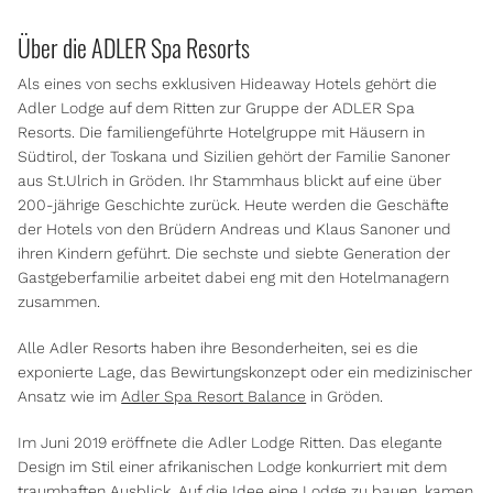
Über die ADLER Spa Resorts
Als eines von sechs exklusiven Hideaway Hotels gehört die
Adler Lodge auf dem Ritten zur Gruppe der ADLER Spa
Resorts. Die familiengeführte Hotelgruppe mit Häusern in
Südtirol, der Toskana und Sizilien gehört der Familie Sanoner
aus St.Ulrich in Gröden. Ihr Stammhaus blickt auf eine über
200-jährige Geschichte zurück. Heute werden die Geschäfte
der Hotels von den Brüdern Andreas und Klaus Sanoner und
ihren Kindern geführt. Die sechste und siebte Generation der
Gastgeberfamilie arbeitet dabei eng mit den Hotelmanagern
zusammen.
Alle Adler Resorts haben ihre Besonderheiten, sei es die
exponierte Lage, das Bewirtungskonzept oder ein medizinischer
Ansatz wie im
Adler Spa Resort Balance
in Gröden.
Im Juni 2019 eröffnete die Adler Lodge Ritten. Das elegante
Design im Stil einer afrikanischen Lodge konkurriert mit dem
traumhaften Ausblick. Auf die Idee eine Lodge zu bauen, kamen