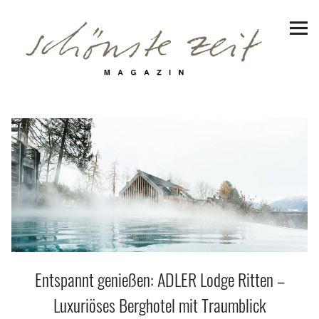
Schönste Zeit Magazin
Reiseziele
Hotels | Appartments
Genuss
Lifestyle
Erlebnisse
Entspannt genießen: ADLER Lodge Ritten –
Facebook
Instagram
Pinterest
Bluesky
Threads
Luxuriöses Berghotel mit Traumblick