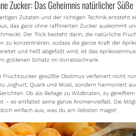
ne Zucker: Das Geheimnis natürlicher Süße
rtigen Zutaten und der richtigen Technik entsteht ei
nmus, das ganz ohne raffinierten Zucker auskommt u
chmeckt. Der Trick besteht darin, die natürliche Fru
 zu konzentrieren, sodass die ganze Kraft der Apri
ereitet und heiß abgefüllt wird, ist das Aprikosenm
um goldenen Schatz im Vorratsschrank.
 Fruchtzucker gesüßte Obstmus verfeinert nicht nur
r zu Joghurt, Quark und Müsli, sondern harmoniert 
Gerichten. Ob als Beilage zu Wildbraten, zu gereiftem
t – es entfaltet seine ganze Aromenvielfalt. Die Mögl
 doch einfach aus, was du am liebsten magst!