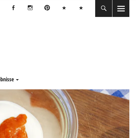
Facebook
Instagram
Pinterest
Bluesky
Threads
Facebook
Instagram
Pinterest
Bluesky
Threads
E
ebnisse