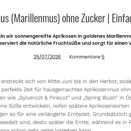
us (Marillenmus) ohne Zucker | Einfa
eln wir sonnengereifte Aprikosen in goldenes Marillenm
erviert die natürliche Fruchtsüße und sorgt für einen V
25/07/2026
Kommentare
5
erstreckt sich von Mitte Juni bis in den Herbst, sod
erfekte Zeit für hausgemachtes Aprikosenmus ohne
n wie „Sylvercot & Pinkcot” und „Spring Blush” in Ö
dene Süße entwickeln, reifen spätere Aprikosensorten
gen so für eine verlängerte Erntezeit. Grundsätzlich g
iedelt sind, desto später die Ernte, während es in 
ma schon sehr zeitig losgehen kann.