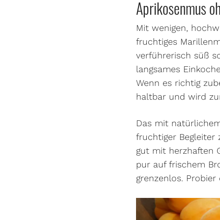
Aprikosenmus oh
Mit wenigen, hochwe
fruchtiges Marille
verführerisch süß s
langsames Einkochen
Wenn es richtig zub
haltbar und wird z
Das mit natürlichem
fruchtiger Begleite
gut mit herzhaften 
pur auf frischem Bro
grenzenlos. Probier