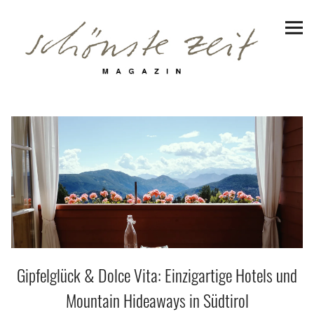
Schönste Zeit Magazin
Reiseziele
Hotels | Appartments
Genuss
Lifestyle
Erlebnisse
Gipfelglück & Dolce Vita: Einzigartige Hotels und
Facebook
Instagram
Pinterest
Bluesky
Threads
Mountain Hideaways in Südtirol