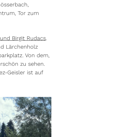
lnösserbach,
entrum, Tor zum
und Birgit Rudacs
.
nd Lärchenholz
arkplatz. Von dem,
erschön zu sehen.
-Geisler ist auf