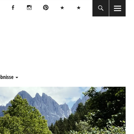
Facebook
Instagram
Pinterest
Bluesky
Threads
Facebook
Instagram
Pinterest
Bluesky
Threads
E
ebnisse