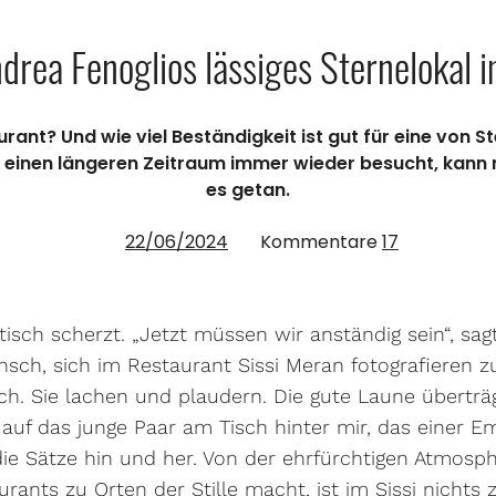
ndrea Fenoglios lässiges Sternelokal
urant? Und wie viel Beständigkeit ist gut für eine vo
r einen längeren Zeitraum immer wieder besucht, kann
es getan.
22/06/2024
Kommentare
17
sch scherzt. „Jetzt müssen wir anständig sein“, sag
sch, sich im Restaurant Sissi Meran fotografieren 
ch. Sie lachen und plaudern. Die gute Laune überträ
 auf das junge Paar am Tisch hinter mir, das einer E
 die Sätze hin und her. Von der ehrfürchtigen Atmosp
rants zu Orten der Stille macht, ist im Sissi nichts