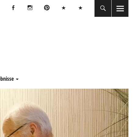
Facebook
Instagram
Pinterest
Bluesky
Threads
Facebook
Instagram
Pinterest
Bluesky
Threads
E
ebnisse