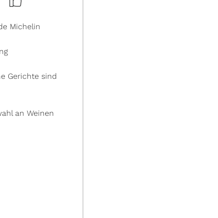
de Michelin
ing
he Gerichte sind
wahl an Weinen