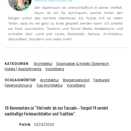
www.schoenstezeit.de
Der Alpenraum ist unerschöpflich in seiner Vielfalt.
Kaum ist ein Tal durchquert, wartet hinter den
Bergen schon das nächste Abenteuer. Ein Puzzle mit so vielen
Teilen, dass es nie ganz zu Ende gespielt werden kann. Ich arbeite
als freie Journalistin, Texterin und Social Media Redakteurin und
schreibe über Land und Leute, Reiseziele, Genuss, Architektur,
Gesundheit, Wandern und vieles mehr.
KATEGORIEN
Architektur
Gastgeber & Hotels Österreich
Hotels | Appartments
Vorarlberg
SCHLAGWÖRTER
Architektur
Bregenzerwald
Featured
Ferienwohnung
Top Architektur
Vorarlberg
16 Kommentare zu “
Viel mehr als nur Fassade – Tempel 74 vereint
nachhaltige Ferienarchitektur und Tradition
”
Patrik
02/12/2020