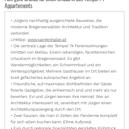
Appartements
• Jürgens nachhaltig ausgerichtete Bauweise, die
moderne Bregenzerwälder Architektur und Tradition
verbindet.
Linktipp:
www.juergenhaller.at
• Die zentrale Lage der Tempel 74 Ferienwohnungen
inmitten von Mellau. Einem lebendigen, facettenreichen
Urlaubsort im Bregenzerwald. Es gibt
Wandermöglichkeiten, ein Schwimmbad und ein
Wintersportgebiet. Mehrere Gasthäuser im Ort bieten ein
breit gefächertes kulinarisches Angebot an.
• Freundliche, auf maximales Wohlbefinden der Gäste
fixierte Gastgeber, die einheimisch sind und mehr als nur
bewirten. Evi und Jürgen kennen ihre Heimat. Wer an
Architektur interessiert ist, vereinbart mit Jürgen einen
Architekturspaziergang durch den Ort.
• Zwei Saunen, die man in Zeiten der Pandemie komplett
für sich allein buchen kann. (Ohne Aufpreis)
• Evis durch regionale Spezialitäten geprägtes Frühstück