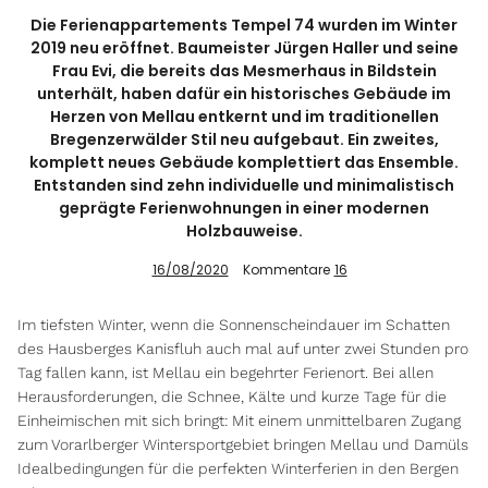
Die Ferienappartements Tempel 74 wurden im Winter
2019 neu eröffnet. Baumeister Jürgen Haller und seine
Frau Evi, die bereits das Mesmerhaus in Bildstein
Info
unterhält, haben dafür ein historisches Gebäude im
Herzen von Mellau entkernt und im traditionellen
Bregenzerwälder Stil neu aufgebaut. Ein zweites,
komplett neues Gebäude komplettiert das Ensemble.
Entstanden sind zehn individuelle und minimalistisch
geprägte Ferienwohnungen in einer modernen
Holzbauweise.
16/08/2020
Kommentare
16
Im tiefsten Winter, wenn die Sonnenscheindauer im Schatten
des Hausberges Kanisfluh auch mal auf unter zwei Stunden pro
Tag fallen kann, ist Mellau ein begehrter Ferienort. Bei allen
Herausforderungen, die Schnee, Kälte und kurze Tage für die
Einheimischen mit sich bringt: Mit einem unmittelbaren Zugang
zum Vorarlberger Wintersportgebiet bringen Mellau und Damüls
Idealbedingungen für die perfekten Winterferien in den Bergen