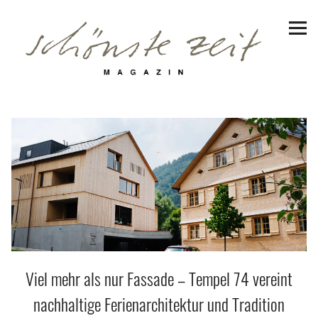
Schönste Zeit Magazin
Reiseziele
Hotels | Appartments
Genuss
Lifestyle
Erlebnisse
Viel mehr als nur Fassade – Tempel 74 vereint
Facebook
Instagram
Pinterest
Bluesky
Threads
nachhaltige Ferienarchitektur und Tradition