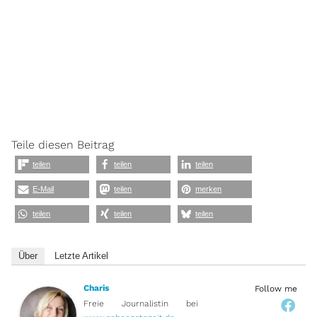
Teile diesen Beitrag
teilen
teilen
teilen
E-Mail
teilen
merken
teilen
teilen
teilen
Über
Letzte Artikel
Charis
Follow me
Freie Journalistin
bei