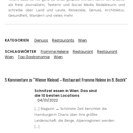
als freie Journalistin, Texterin und Social Media Redakteurin und
schreibe über Land und Leute, Reiseziele, Genuss, Architektur,
Gesundheit, Wandern und vieles mehr.
KATEGORIEN
Genuss
Restaurants
Wien
SCHLAGWÖRTER
Fromme Helene
Restaurant
Restaurant
Wien
Top Gastronomie
Wien
5 Kommentare zu “
Wiener Kleinod – Restaurant Fromme Helene im 8. Bezirk
”
Schnitzel essen in Wien: Das sind
die 10 besten Locations
04/01/2022
[…] Magazin → Schönste Zeit berichtet die
Hamburgerin Charis über ihre größte
Leidenschaft: die Berge. Alpenregionen werden
[…]