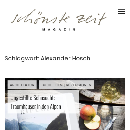
Schönste Zeit Magazin
Reiseziele
Hotels | Appartments
Genuss
Schlagwort:
Alexander Hosch
Lifestyle
Erlebnisse
ARCHITEKTUR
BUCH | FILM | REZENSIONEN
Ungestillte Sehnsucht:
Traumhäuser in den Alpen
Facebook
Instagram
Pinterest
Bluesky
Threads