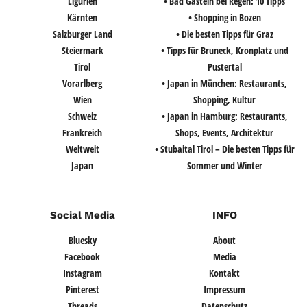
Ligurien
• Bad Gastein bei Regen: 10 Tipps
Kärnten
• Shopping in Bozen
Salzburger Land
• Die besten Tipps für Graz
Steiermark
• Tipps für Bruneck, Kronplatz und
Tirol
Pustertal
Vorarlberg
• Japan in München: Restaurants,
Wien
Shopping, Kultur
Schweiz
• Japan in Hamburg: Restaurants,
Frankreich
Shops, Events, Architektur
Weltweit
• Stubaital Tirol – Die besten Tipps für
Japan
Sommer und Winter
Social Media
INFO
Bluesky
About
Facebook
Media
Instagram
Kontakt
Pinterest
Impressum
Threads
Datenschutz