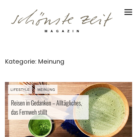
Schönste Zeit Magazin
Reiseziele
Hotels | Appartments
Genuss
Kategorie:
Meinung
Lifestyle
LIFESTYLE
MEINUNG
Architektur
Reisen in Gedanken – Alltägliches,
Handwerk
das Fernweh stillt
Porträt | Interview