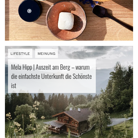
Gesundheit
Buch | Film | Rezensionen
DIY
LIFESTYLE
MEINUNG
Meinung
Mela Hipp | Auszeit am Berg – warum
Erlebnisse
die einfachste Unterkunft die Schönste
ist
Facebook
Instagram
Pinterest
Bluesky
Threads