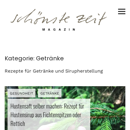
Schönste Zeit Magazin
Reiseziele
Hotels | Appartments
Genuss
Kategorie:
Getränke
Restaurants
Rezepte für Getränke und Sirupherstellung
Erzeuger
GESUNDHEIT
GETRÄNKE
Rezepte
Hustensaft selber machen: Rezept für
Hustensirup aus Fichtenspitzen oder
Suppen
Rettich