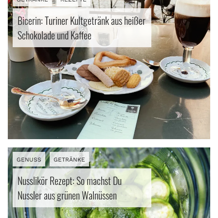
Bicerin: Turiner Kultgetränk aus heißer
Schokolade und Kaffee
GENUSS
GETRÄNKE
Nusslikör Rezept: So machst Du
Nussler aus grünen Walnüssen