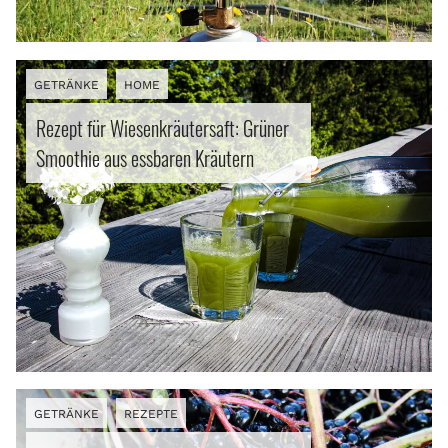
Getränke
Lifestyle
GETRÄNKE
HOME
Erlebnisse
Rezept für Wiesenkräutersaft: Grüner
Smoothie aus essbaren Kräutern
Facebook
Instagram
Pinterest
Bluesky
Threads
Info
GETRÄNKE
REZEPTE