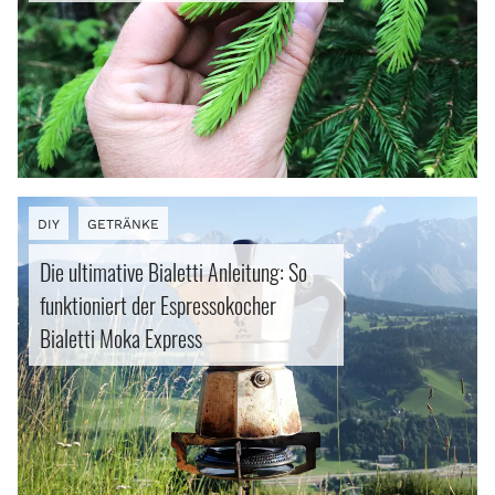
Pasta
Vegetarisch
Aus Topf und Pfanne
Fleisch & Fisch
DIY
GETRÄNKE
Salat
Die ultimative Bialetti Anleitung: So
funktioniert der Espressokocher
Marmelade | Mus | Pesto
Bialetti Moka Express
Brot
Kuchen und Kekse