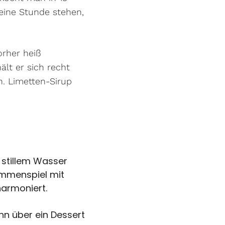
eine Stunde stehen,
orher heiß
lt er sich recht
n. Limetten-Sirup
t stillem Wasser
ammenspiel mit
harmoniert.
hn über ein Dessert