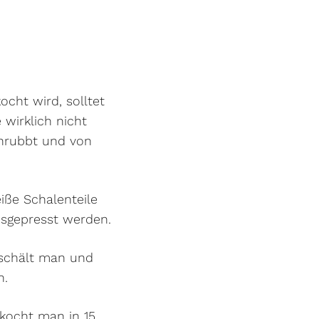
cht wird, solltet
 wirklich nicht
chrubbt und von
iße Schalenteile
usgepresst werden.
 schält man und
n.
 kocht man in 15