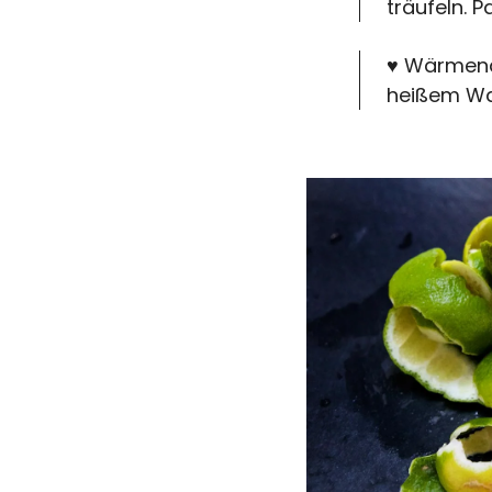
träufeln. P
♥ Wärmend 
heißem Wa