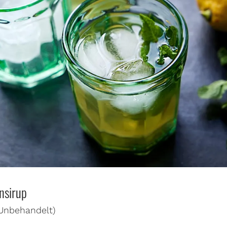
nsirup
(Unbehandelt)