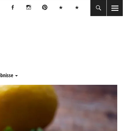
Facebook
Instagram
Pinterest
Bluesky
Threads
Facebook
Instagram
Pinterest
Bluesky
Threads
E
ebnisse