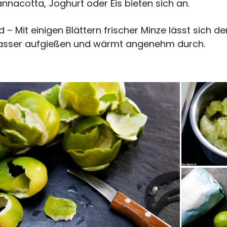
annacotta, Joghurt oder Eis bieten sich an.
– Mit einigen Blättern frischer Minze lässt sich de
sser aufgießen und wärmt angenehm durch.