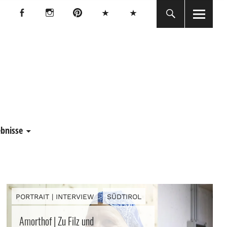
Facebook
Instagram
Pinterest
Bluesky
Threads
Facebook
Instagram
Pinterest
Bluesky
Threads
E
ebnisse
PORTRAIT | INTERVIEW
SÜDTIROL
Amorthof | Zu Filz und