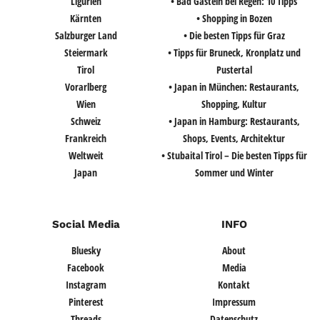
Ligurien
• Bad Gastein bei Regen: 10 Tipps
Kärnten
• Shopping in Bozen
Salzburger Land
• Die besten Tipps für Graz
Steiermark
• Tipps für Bruneck, Kronplatz und
Tirol
Pustertal
Vorarlberg
• Japan in München: Restaurants,
Wien
Shopping, Kultur
Schweiz
• Japan in Hamburg: Restaurants,
Frankreich
Shops, Events, Architektur
Weltweit
• Stubaital Tirol – Die besten Tipps für
Japan
Sommer und Winter
Social Media
INFO
Bluesky
About
Facebook
Media
Instagram
Kontakt
Pinterest
Impressum
Threads
Datenschutz