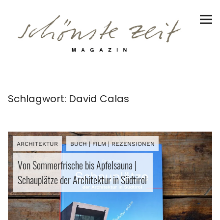
Schönste Zeit Magazin
Reiseziele
Hotels | Appartments
Genuss
Schlagwort:
David Calas
Lifestyle
Erlebnisse
ARCHITEKTUR
BUCH | FILM | REZENSIONEN
Von Sommerfrische bis Apfelsauna |
Schauplätze der Architektur in Südtirol
Facebook
Instagram
Pinterest
Bluesky
Threads