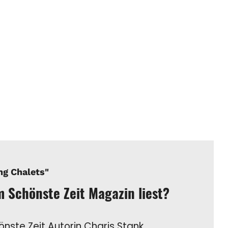
ng Chalets"
im Schönste Zeit Magazin liest?
hönste Zeit Autorin Charis Stank