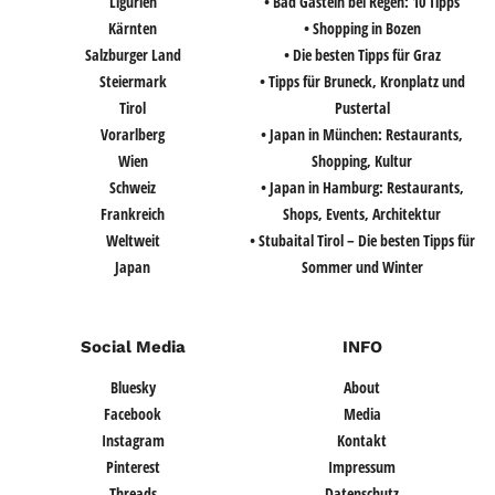
Ligurien
• Bad Gastein bei Regen: 10 Tipps
Kärnten
• Shopping in Bozen
Salzburger Land
• Die besten Tipps für Graz
Steiermark
• Tipps für Bruneck, Kronplatz und
Tirol
Pustertal
Vorarlberg
• Japan in München: Restaurants,
Wien
Shopping, Kultur
Schweiz
• Japan in Hamburg: Restaurants,
Frankreich
Shops, Events, Architektur
Weltweit
• Stubaital Tirol – Die besten Tipps für
Japan
Sommer und Winter
Social Media
INFO
Bluesky
About
Facebook
Media
Instagram
Kontakt
Pinterest
Impressum
Threads
Datenschutz