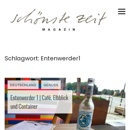
Schönste Zeit Magazin
Reiseziele
Hotels | Appartments
Genuss
Schlagwort:
Entenwerder1
Lifestyle
Erlebnisse
DEUTSCHLAND
GENUSS
Entenwerder 1 | Café, Elbblick
und Container
Facebook
Instagram
Pinterest
Bluesky
Threads