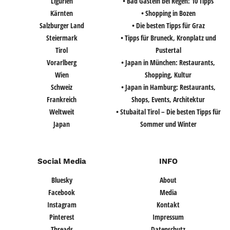
Ligurien
• Bad Gastein bei Regen: 10 Tipps
Kärnten
• Shopping in Bozen
Salzburger Land
• Die besten Tipps für Graz
Steiermark
• Tipps für Bruneck, Kronplatz und
Tirol
Pustertal
Vorarlberg
• Japan in München: Restaurants,
Wien
Shopping, Kultur
Schweiz
• Japan in Hamburg: Restaurants,
Frankreich
Shops, Events, Architektur
Weltweit
• Stubaital Tirol – Die besten Tipps für
Japan
Sommer und Winter
Social Media
INFO
Bluesky
About
Facebook
Media
Instagram
Kontakt
Pinterest
Impressum
Threads
Datenschutz