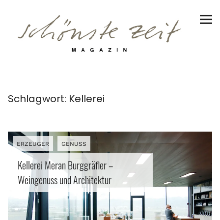
Schönste Zeit Magazin
Reiseziele
Hotels | Appartments
Genuss
Schlagwort:
Kellerei
Lifestyle
Erlebnisse
ERZEUGER
GENUSS
Kellerei Meran Burggräfler –
Weingenuss und Architektur
Facebook
Instagram
Pinterest
Bluesky
Threads