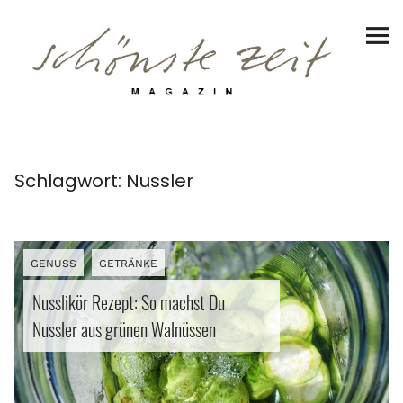
Schönste Zeit Magazin
Reiseziele
Hotels | Appartments
Genuss
Schlagwort:
Nussler
Lifestyle
Erlebnisse
GENUSS
GETRÄNKE
Nusslikör Rezept: So machst Du
Nussler aus grünen Walnüssen
Facebook
Instagram
Pinterest
Bluesky
Threads