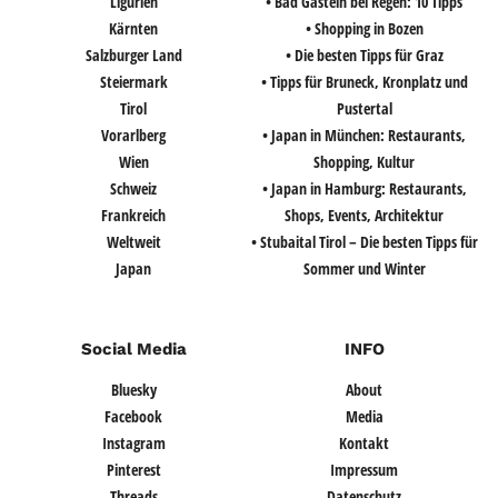
Ligurien
• Bad Gastein bei Regen: 10 Tipps
Kärnten
• Shopping in Bozen
Salzburger Land
• Die besten Tipps für Graz
Steiermark
• Tipps für Bruneck, Kronplatz und
Tirol
Pustertal
Vorarlberg
• Japan in München: Restaurants,
Wien
Shopping, Kultur
Schweiz
• Japan in Hamburg: Restaurants,
Frankreich
Shops, Events, Architektur
Weltweit
• Stubaital Tirol – Die besten Tipps für
Japan
Sommer und Winter
Social Media
INFO
Bluesky
About
Facebook
Media
Instagram
Kontakt
Pinterest
Impressum
Threads
Datenschutz