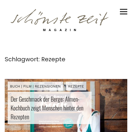
Schönste Zeit Magazin
Reiseziele
Hotels | Appartments
Genuss
Schlagwort:
Rezepte
Lifestyle
Erlebnisse
BUCH | FILM | REZENSIONEN
REZEPTE
Der Geschmack der Berge: Almen-
Kochbuch zeigt Menschen hinter den
Facebook
Rezepten
Instagram
Pinterest
Bluesky
Threads