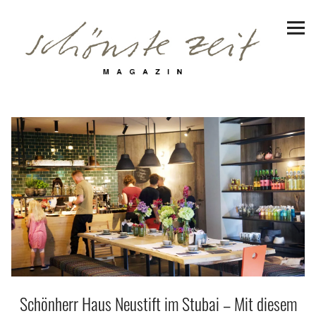
Schönste Zeit Magazin
Reiseziele
Hotels | Appartments
Genuss
Lifestyle
Erlebnisse
Facebook
Instagram
Pinterest
Bluesky
Threads
Schönherr Haus Neustift im Stubai – Mit diesem