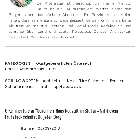
Der Alpenraum ist unerschöpflich in seiner Vielfalt.
Kaum ist ein Tal durchquert, wartet hinter den
Bergen schon das nächste Abenteuer. Ein Puzzle mit so vielen
Teilen, dass es nie ganz zu Ende gespielt werden kann. Ich arbeite
als freie Journalistin, Texterin und Social Media Redakteurin und
schreibe über Land und Leute, Reiseziele, Genuss, Architektur,
Gesundheit, Wandern und vieles mehr.
KATEGORIEN
Gastgeber & Hotels Österreich
Hotels | Appartments
Tirol
SCHLAGWÖRTER
Architektur
Neustift im Stubaital
Pension
Schönherrhaus
Tirol
Top Hideaways
6 Kommentare zu “
Schönherr Haus Neustift im Stubai – Mit diesem
Frühstück schaffst Du jeden Berg
”
Hanne
06/09/2018
Tradition.