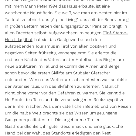
mit ihrem Mann Peter 1994 das Haus erbaute, ist eine
waschechte Neustifterin. Sie weiß, wie man am besten hier im
Tal lebt, zelebriert das „Alpine Living“, das seit der Renovierung
in großen Lettern neben der Eingangstür zur Pension prangt, in
allen Facetten selbst. Aufgewachsen im heutigen
Fünf-Sterne-
Hotel Jagdhof
, hat sie das Gastgewerbe und den
aufstrebenden Tourismus in Tirol von allen positiven und
negativen Seiten frühzeitig kennengelernt. Sie erlebte die
endlosen Nächte des Vaters an der Hotelbar, das Ringen um
neue Strukturen im Tal und erklomm die Almen und Berge
schon bevor die ersten Skilifte am Stubaier Gletscher
entstanden. Wenn das Wetter am schlechtesten war, schickte
der Vater sie raus, um das Skifahren zu erlernen. Natürlich
nicht, ohne vorher vor den Gefahren zu warnen. Sie kennt die
HotSpots des Tales und die verschwiegenen Rückzugsplätze
der Einheimischen. Aus dem väterlichen Betrieb und von Reisen
um die halbe Welt brachte sie das Wissen um gelungene
Gastgeberqualitäten mit. Die angeborene Tiroler
Gastfreundlichkeit, ihr guter Geschmack und eine glückliche
Hand bei der Wahl des Standorts erledigten den Rest.