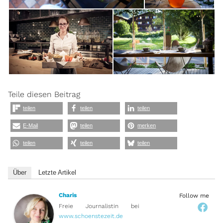
Teile diesen Beitrag
teilen
teilen
teilen
E-Mail
teilen
merken
teilen
teilen
teilen
Über
Letzte Artikel
Charis
Follow me
Freie Journalistin
bei
www.schoenstezeit.de