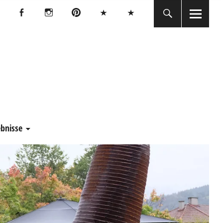
Facebook
Instagram
Pinterest
Bluesky
Threads
Facebook
Instagram
Pinterest
Bluesky
Threads
E
ebnisse