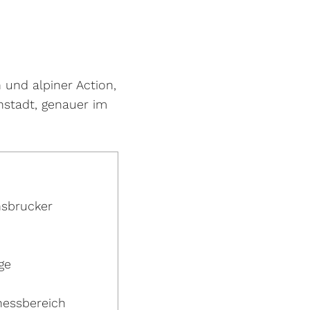
 und alpiner Action,
nstadt, genauer im
nsbrucker
ge
nessbereich