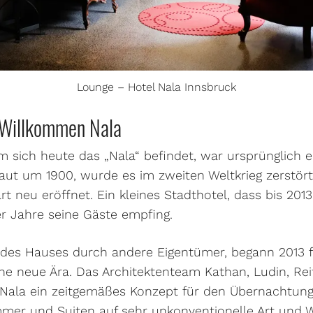
Lounge – Hotel Nala Innsbruck
 Willkommen Nala
 sich heute das „Nala“ befindet, war ursprünglich 
aut um 1900, wurde es im zweiten Weltkrieg zerstö
rt neu eröffnet. Ein kleines Stadthotel, dass bis 201
r Jahre seine Gäste empfing.
des Hauses durch andere Eigentümer, begann 2013 
e neue Ära. Das Architektenteam Kathan, Ludin, Rei
 Nala ein zeitgemäßes Konzept für den Übernachtun
mmer und Suiten auf sehr unkonventionelle Art und W