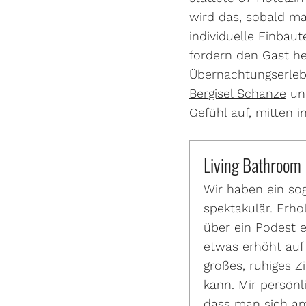
wird das, sobald ma
individuelle Einbaut
fordern den Gast he
Übernachtungserleb
Bergisel Schanze
und
Gefühl auf, mitten 
Living Bathroom
Wir haben ein so
spektakulär. Erh
über ein Podest 
etwas erhöht auf
großes, ruhiges 
kann. Mir persönl
dass man sich a