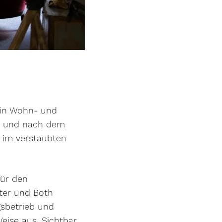
ein Wohn- und
rt und nach dem
3 im verstaubten
für den
ter und Both
gsbetrieb und
eise aus. Sichtbar