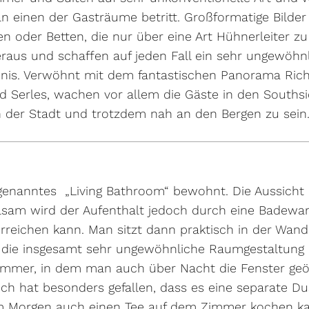
n einen der Gasträume betritt. Großformatige Bilder
en oder Betten, die nur über eine Art Hühnerleiter zu
raus und schaffen auf jeden Fall ein sehr ungewöhn
nis. Verwöhnt mit dem fantastischen Panorama Rich
 Serles, wachen vor allem die Gäste in den Souths
in der Stadt und trotzdem nah an den Bergen zu sein
genanntes „Living Bathroom“ bewohnt. Die Aussicht 
olsam wird der Aufenthalt jedoch durch eine Badewa
erreichen kann. Man sitzt dann praktisch in der Wan
 die insgesamt sehr ungewöhnliche Raumgestaltung 
Zimmer, in dem man auch über Nacht die Fenster geö
ich hat besonders gefallen, dass es eine separate D
m Morgen auch einen Tee auf dem Zimmer kochen ka