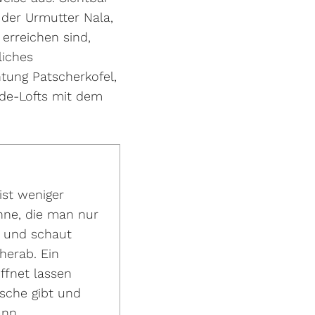
 der Urmutter Nala,
 erreichen sind,
liches
tung Patscherkofel,
ide-Lofts mit dem
.
ist weniger
nne, die man nur
d und schaut
herab. Ein
ffnet lassen
usche gibt und
nn.