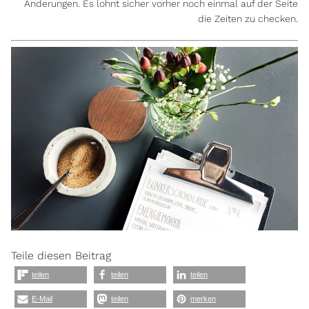
Änderungen. Es lohnt sicher vorher noch einmal auf der Seite
die Zeiten zu checken.
Teile diesen Beitrag
teilen
teilen
teilen
E-Mail
teilen
merken