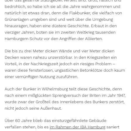
über das gesamte Stadtgebiet verteilt sind. Groß, häßlich und
bedrohlich, so habe ich sie all die Jahre wahrgenommen und
natürlich ist etwas dran, denn die Flakbunker, die vielfach von
Grünanlagen umgeben sind und weit über die Umgebung
hinausragen, haben eine düstere Geschichte. Erbaut in den
vierziger Jahren, boten sie im zweiten Weltkrieg tausenden
Hamburgern Schutz vor den Angriffen der Alliierten.
Die bis zu drei Meter dicken Wände und vier Meter dicken
Decken waren nahezu unzerstörbar. In den Kriegszeiten ein
Vorteil, in der Nachkriegszeit jedoch ein riesiges Problem –
waren diese fensterlosen, ungastlichen Betonklötze doch kaum
einer vernünftigen Nutzung zuzuführen.
Auch der Bunker in Wilhelmsburg teilt diese Geschichte, denn
nach einem mißglückten Sprengversuch der Briten im Jahr 1947,
wurde zwar der Großteil des Innenlebens des Bunkers zerstört,
nicht jedoch seine Außenhaut.
Über 60 Jahre blieb das einsturzgefährdete Gebäude
verfallen stehen, bis es
im Rahmen der IBA Hamburg
saniert