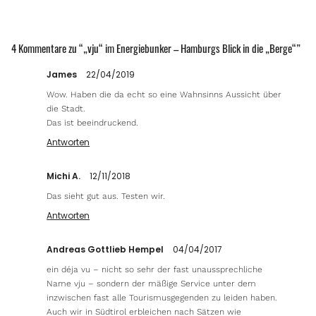
4 Kommentare zu “
„vju“ im Energiebunker – Hamburgs Blick in die „Berge“
”
James
22/04/2019
Wow. Haben die da echt so eine Wahnsinns Aussicht über
die Stadt.
Das ist beeindruckend.
Antworten
Michi A.
12/11/2018
Das sieht gut aus. Testen wir.
Antworten
Andreas Gottlieb Hempel
04/04/2017
ein déja vu – nicht so sehr der fast unaussprechliche
Name vju – sondern der mäßige Service unter dem
inzwischen fast alle Tourismusgegenden zu leiden haben.
Auch wir in Südtirol erbleichen nach Sätzen wie