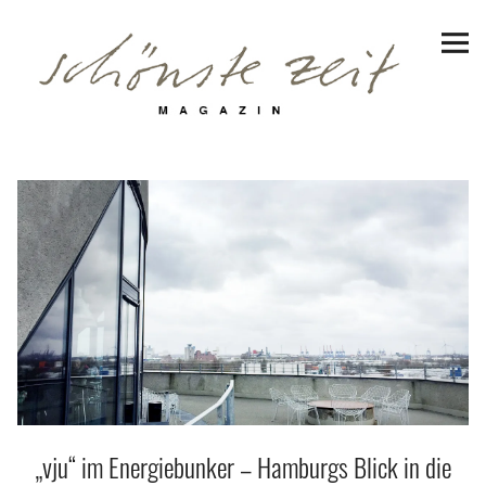
Schönste Zeit Magazin
Reiseziele
Hotels | Appartments
Genuss
Lifestyle
Erlebnisse
Facebook
Instagram
Pinterest
Bluesky
Threads
„vju“ im Energiebunker – Hamburgs Blick in die