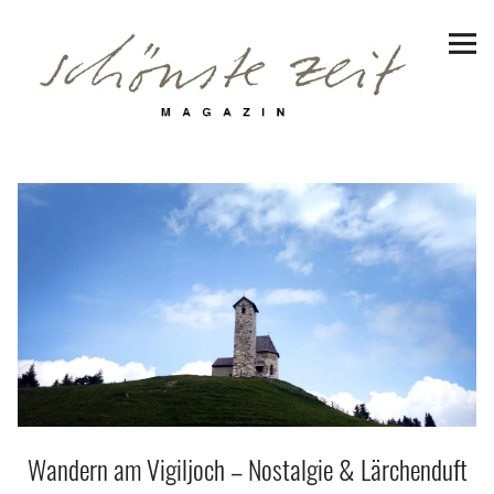
Schönste Zeit Magazin
Reiseziele
Hotels | Appartments
Genuss
Lifestyle
Erlebnisse
Facebook
Instagram
Pinterest
Bluesky
Threads
Wandern am Vigiljoch – Nostalgie & Lärchenduft