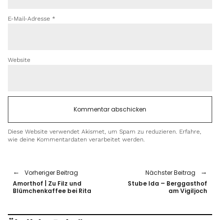
E-Mail-Adresse
*
Website
Diese Website verwendet Akismet, um Spam zu reduzieren.
Erfahre,
wie deine Kommentardaten verarbeitet werden.
Vorheriger Beitrag
Nächster Beitrag
Amorthof | Zu Filz und
Stube Ida – Berggasthof
Blümchenkaffee bei Rita
am Vigiljoch