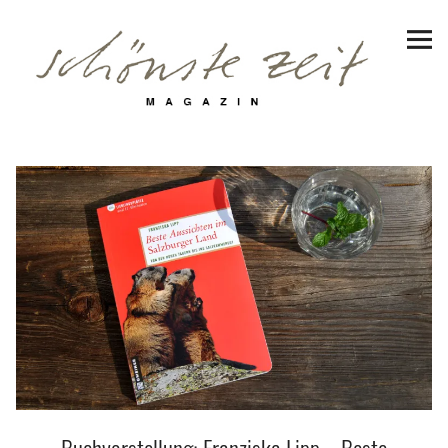
Schönste Zeit Magazin
Reiseziele
Hotels | Appartments
Genuss
Lifestyle
Erlebnisse
Facebook
Instagram
Pinterest
Bluesky
Threads