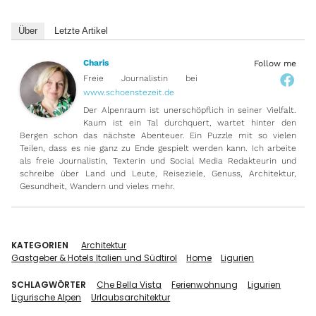
Über
Letzte Artikel
Charis
Follow me
Freie Journalistin
bei
www.schoenstezeit.de
Der Alpenraum ist unerschöpflich in seiner Vielfalt.
Kaum ist ein Tal durchquert, wartet hinter den
Bergen schon das nächste Abenteuer. Ein Puzzle mit so vielen
Teilen, dass es nie ganz zu Ende gespielt werden kann. Ich arbeite
als freie Journalistin, Texterin und Social Media Redakteurin und
schreibe über Land und Leute, Reiseziele, Genuss, Architektur,
Gesundheit, Wandern und vieles mehr.
KATEGORIEN
Architektur
Gastgeber & Hotels Italien und Südtirol
Home
Ligurien
SCHLAGWÖRTER
Che Bella Vista
Ferienwohnung
Ligurien
Ligurische Alpen
Urlaubsarchitektur