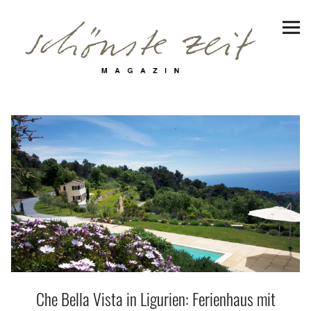
Schönste Zeit Magazin
Reiseziele
Hotels | Appartments
Genuss
Lifestyle
Erlebnisse
Facebook
Instagram
Pinterest
Bluesky
Threads
Che Bella Vista in Ligurien: Ferienhaus mit