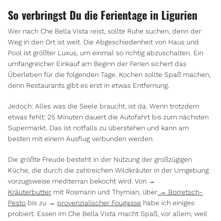
So verbringst Du die Ferientage in Ligurien
Wer nach Che Bella Vista reist, sollte Ruhe suchen, denn der
Weg in den Ort ist weit. Die Abgeschiedenheit von Haus und
Pool ist größter Luxus, um einmal so richtig abzuschalten. Ein
umfangreicher Einkauf am Beginn der Ferien sichert das
Überleben für die folgenden Tage. Kochen sollte Spaß machen,
denn Restaurants gibt es erst in etwas Entfernung.
Jedoch: Alles was die Seele braucht, ist da. Wenn trotzdem
etwas fehlt: 25 Minuten dauert die Autofahrt bis zum nächsten
Supermarkt. Das ist notfalls zu überstehen und kann am
besten mit einem Ausflug verbunden werden.
Die größte Freude besteht in der Nutzung der großzügigen
Küche, die durch die zahlreichen Wildkräuter in der Umgebung
vorzugsweise mediterran bekocht wird. Von →
Kräuterbutter
mit Rosmarin und Thymian, über
→ Borretsch-
Pesto
bis zu →
provenzialischer Fougasse
habe ich einiges
probiert. Essen im Che Bella Vista macht Spaß, vor allem, weil