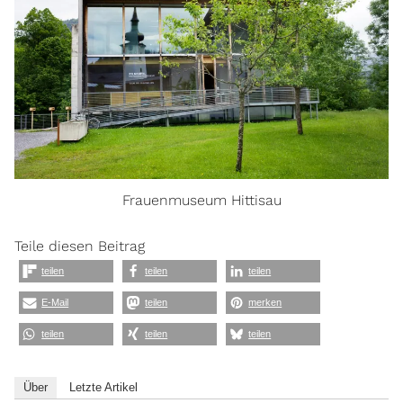
Frauenmuseum Hittisau
Teile diesen Beitrag
teilen
teilen
teilen
E-Mail
teilen
merken
teilen
teilen
teilen
Über
Letzte Artikel