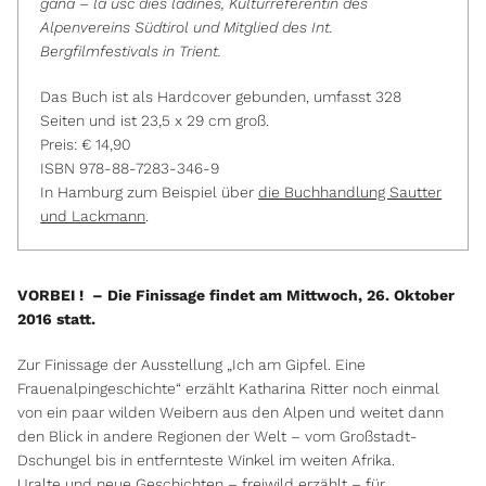
gana – la usc dies ladines, Kulturreferentin des
Alpenvereins Südtirol und Mitglied des Int.
Bergfilmfestivals in Trient.
Das Buch ist als Hardcover gebunden, umfasst 328
Seiten und ist 23,5 x 29 cm groß.
Preis: € 14,90
ISBN 978-88-7283-346-9
In Hamburg zum Beispiel über
die Buchhandlung Sautter
und Lackmann
.
VORBEI ! – Die Finissage findet am Mittwoch, 26. Oktober
2016 statt.
Zur Finissage der Ausstellung „Ich am Gipfel. Eine
Frauenalpingeschichte“ erzählt Katharina Ritter noch einmal
von ein paar wilden Weibern aus den Alpen und weitet dann
den Blick in andere Regionen der Welt – vom Großstadt-
Dschungel bis in entfernteste Winkel im weiten Afrika.
Uralte und neue Geschichten – freiwild erzählt – für