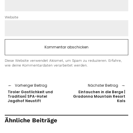
Website
Diese Website verwendet Akismet, um Spam zu reduzieren.
Erfahre,
wie deine Kommentardaten verarbeitet werden.
Vorheriger Beitrag
Nächster Beitrag
Tiroler Gastlichkeit und
Eintauchen in die Berge |
Tradition| SPA-Hotel
Gradonna Mountain Resort
Jagdhof Neustift
Kals
Ähnliche Beiträge