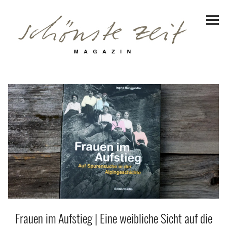
Schönste Zeit Magazin
Reiseziele
Hotels | Appartments
Genuss
Lifestyle
Erlebnisse
Facebook
Instagram
Pinterest
Bluesky
Threads
Frauen im Aufstieg | Eine weibliche Sicht auf die