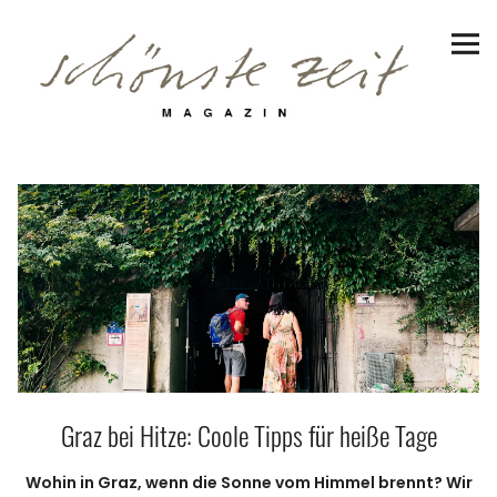
Schönste Zeit Magazin
Reiseziele
Hotels | Appartments
Genuss
Lifestyle
Erlebnisse
Graz bei Hitze: Coole Tipps für heiße Tage
Facebook
Instagram
Pinterest
Bluesky
Threads
Wohin in Graz, wenn die Sonne vom Himmel brennt? Wir