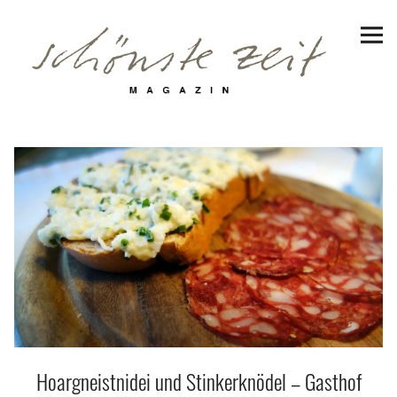
Schönste Zeit Magazin
Reiseziele
Hotels | Appartments
Genuss
Lifestyle
Erlebnisse
Facebook
Instagram
Pinterest
Bluesky
Threads
Hoargneistnidei und Stinkerknödel – Gasthof