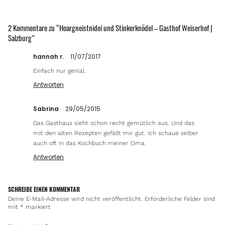
2 Kommentare zu “
Hoargneistnidei und Stinkerknödel – Gasthof Weiserhof |
Salzburg
”
hannah r.
11/07/2017
Einfach nur genial.
Antworten
Sabrina
29/05/2015
Das Gasthaus sieht schon recht gemütlich aus. Und das
mit den alten Rezepten gefällt mir gut. ich schaue selber
auch oft in das Kochbuch meiner Oma.
Antworten
SCHREIBE EINEN KOMMENTAR
Deine E-Mail-Adresse wird nicht veröffentlicht.
Erforderliche Felder sind
mit
*
markiert