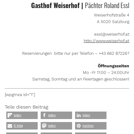
Gasthof Weiserhof |
Pächter Roland Essl
Weiserhofstraße 4
A 5020 Salzburg
essl@weiserhof.at
http://www.weiserhof.at
Reservierungen bitte nur per Telefon – +43 662 872267
Öffnungszeiten
Mo -Fr 11:00 – 24:00Uhr
Samstag, Sonntag und an Feiertagen geschlossen!
[wpgmza id=“1″]
Teile diesen Beitrag
teilen
teilen
teilen
E-Mail
teilen
merken