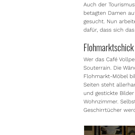
Auch der Tourismus
betagten Damen auf
gesucht. Nun arbeit
dafür, dass sich da
Flohmarktschick
Wer das Café Vollpen
Souterrain. Die Wä
Flohmarkt-Möbel bil
Seiten steht allerh
und gestickte Bilde
Wohnzimmer. Selbst 
Geschirrtücher werd