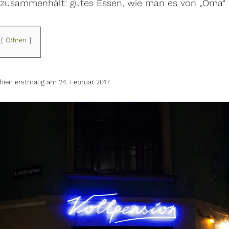
 zusammenhält: gutes Essen, wie man es von „Oma“ 
Öffnen
schien erstmalig am 24. Februar 2017.