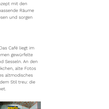
nzept mit den
 passende Räume
esen und sorgen
Das Café liegt im
mmen gewürfelte
nd Sesseln. An den
kchen, alte Fotos
ges altmodisches
em Stil treu: die
et.