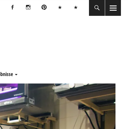
Facebook
Instagram
Pinterest
Bluesky
Threads
Facebook
Instagram
Pinterest
Bluesky
Threads
E
ebnisse