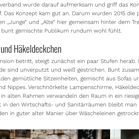
verband wurde darauf aufmerksam und griff das Ko
. Das Konzept kam gut an. Darum wurden 2015 die
en „Junge“ und „Alte“ hier gemeinsam hinter dem Tr
s bunt gemischte Publikum rundum wohl fühlt.
 und Häkeldeckchen
sion betritt, steigt zunächst ein paar Stufen herab. 
nde sind unverputzt und weiß gestrichen. Bunt zusa
den gemütliche Sitzeinheiten, gemischt aus Sofas u
and Nippes. Verschnörkelte Lampenschirme, Häkeldec
r in alten Rahmen verwandeln den Raum in ein riesi
in den Wirtschafts- und Sanitärräumen bleibt man d
en in guter alter Manier über Wäscheleinen getrockn