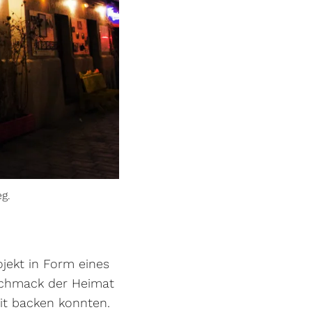
g.
ojekt in Form eines
schmack der Heimat
eit backen konnten.