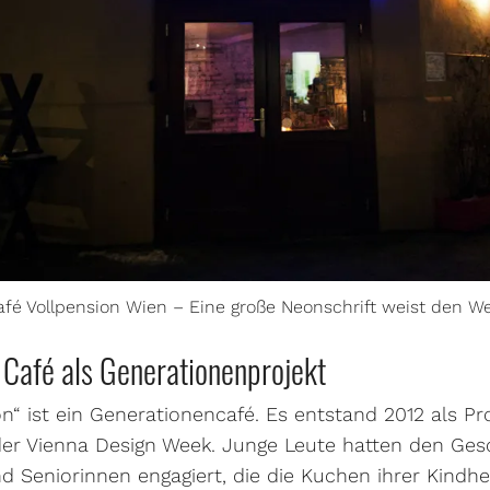
afé Vollpension Wien – Eine große Neonschrift weist den We
Café als Generationenprojekt
n“ ist ein Generationencafé. Es entstand 2012 als Pr
der Vienna Design Week. Junge Leute hatten den Ge
nd Seniorinnen engagiert, die die Kuchen ihrer Kindh