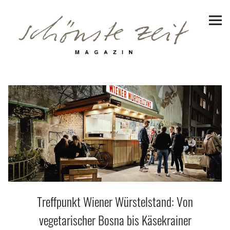
Schönste Zeit Magazin
Reiseziele
Hotels | Appartments
Genuss
Lifestyle
Erlebnisse
Treffpunkt Wiener Würstelstand: Von
Facebook
Instagram
Pinterest
Bluesky
Threads
vegetarischer Bosna bis Käsekrainer