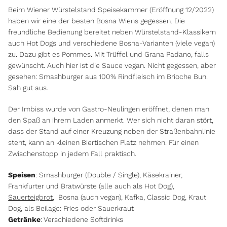
Beim Wiener Würstelstand Speisekammer (Eröffnung 12/2022)
haben wir eine der besten Bosna Wiens gegessen. Die
freundliche Bedienung bereitet neben Würstelstand-Klassikern
auch Hot Dogs und verschiedene Bosna-Varianten (viele vegan)
zu. Dazu gibt es Pommes. Mit Trüffel und Grana Padano, falls
gewünscht. Auch hier ist die Sauce vegan. Nicht gegessen, aber
gesehen: Smashburger aus 100% Rindfleisch im Brioche Bun.
Sah gut aus.
Der Imbiss wurde von Gastro-Neulingen eröffnet, denen man
den Spaß an ihrem Laden anmerkt. Wer sich nicht daran stört,
dass der Stand auf einer Kreuzung neben der Straßenbahnlinie
steht, kann an kleinen Biertischen Platz nehmen. Für einen
Zwischenstopp in jedem Fall praktisch.
Speisen
: Smashburger (Double / Single), Käsekrainer,
Frankfurter und Bratwürste (alle auch als Hot Dog),
Sauerteigbrot
, Bosna (auch vegan), Kafka, Classic Dog, Kraut
Dog, als Beilage: Fries oder Sauerkraut
Getränke
: Verschiedene Softdrinks