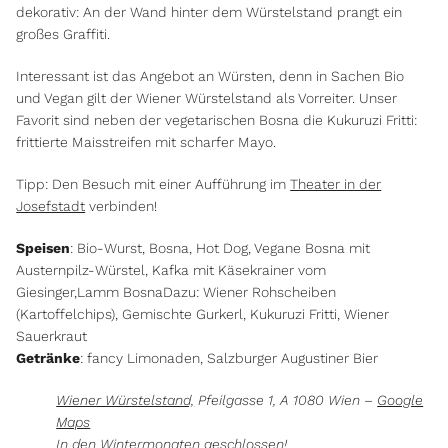
dekorativ: An der Wand hinter dem Würstelstand prangt ein
großes Graffiti.
Interessant ist das Angebot an Würsten, denn in Sachen Bio
und Vegan gilt der Wiener Würstelstand als Vorreiter. Unser
Favorit sind neben der vegetarischen Bosna die Kukuruzi Fritti:
frittierte Maisstreifen mit scharfer Mayo.
Tipp: Den Besuch mit einer Aufführung im
Theater in der
Josefstadt
verbinden!
Speisen
: Bio-Wurst, Bosna, Hot Dog, Vegane Bosna mit
Austernpilz-Würstel, Kafka mit Käsekrainer vom
Giesinger,Lamm BosnaDazu: Wiener Rohscheiben
(Kartoffelchips), Gemischte Gurkerl, Kukuruzi Fritti, Wiener
Sauerkraut
Getränke
: fancy Limonaden, Salzburger Augustiner Bier
Wiener Würstelstand,
Pfeilgasse 1, A 1080 Wien –
Google
Maps
In den Wintermonaten geschlossen!