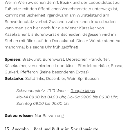
Wer in Wien zwischen dem 1. Bezirk und der Leopoldstadt zu
Fuß oder mit den öffentlichen Verkehrsmitteln unterwegs ist,
kommt mit Sicherheit irgendwann am Würstelstand am
Schwedenplatz vorbei. Zwischen zahlreichen Imbissbuden
kann man sich hier noch für die Wiener Klassiker von
Käsekrainer bis Burenwurst entscheiden. Gegessen wird im
Stehen mit Blick auf den Donaukanal. Dieser Würstelstand hat
manchmal bis sechs Uhr früh geöffnet!
Speisen
: Bratwurst, Burenwurst, Debreziner, Frankfurter,
Käsekrainer, verschiedene Leberkäse , Pferdeleberkäse, Bosna,
Gurkerl, Pfefferoni (keine besonderen Extras)
Getränke
: Softdrinks, Dosenbier, Wein Spirituosen
Schwedenplatz, 1010 Wien –
Google Maps
Mo-Mi 09.00 bis 04.00 Uhr, Do-Sa 09.00 bis 06.00 Uhr,
Sonntag 09.00 bis 00.00 Uhr
Gut zu wissen
: Nur Barzahlung
12. Ausgabe – Kost und Kultur im Servitenviertel