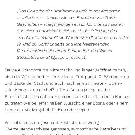
„Das Gewerbe der Bratlbrater wurde in der Kaiserzeit
etabliert um – ähnlich wie das Betreiben von Trafik-
Geschäften – Kriegsinvaliden ein Einkommen zu sichern.
Aus diesen entwickelte sich durch die Erfindung des
„Frankfurter Würstel“ die Würstelstandkultur im Laufe des
19. Und 20. Jahrhunderts und ihre freistehenden
Verkaufsstände die fester Bestandteil des Wiener
Stadtbildes sind.“
(
Quelle Unesco.at
)
Da viele Standorte bis Mitternacht und länger geöffnet haben,
sind die Würstelbuden ein zentraler Treffpunkt für Wiener:innen
und Gäste der Stadt und auch nach einem Theater-, Opern-
oder
Kinobesuch
ein heißer Tipp. Selten gelingt es den
Einheimischen so nah zu kommen, so leicht mit ihnen in Kontakt
zu treten wie bei einer heißen Wurscht, einer Bosna oder einem
Leberkäs. Völlig egal ob tierisch oder vegan.
Wir haben uns umgeschaut, köstliche und weniger
überzeugende Imbisse genossen, sympathische Betreiber und