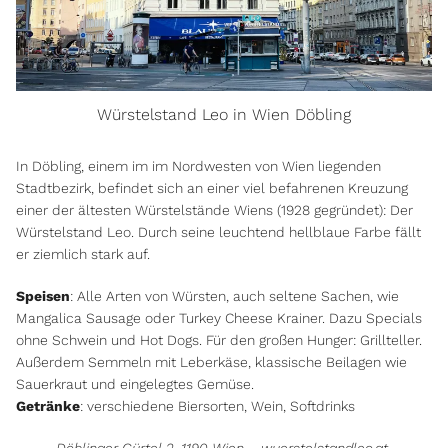
Würstelstand Leo in Wien Döbling
In Döbling, einem im im Nordwesten von Wien liegenden
Stadtbezirk, befindet sich an einer viel befahrenen Kreuzung
einer der ältesten Würstelstände Wiens (1928 gegründet): Der
Würstelstand Leo. Durch seine leuchtend hellblaue Farbe fällt
er ziemlich stark auf.
Speisen
: Alle Arten von Würsten, auch seltene Sachen, wie
Mangalica Sausage oder Turkey Cheese Krainer. Dazu Specials
ohne Schwein und Hot Dogs. Für den großen Hunger: Grillteller.
Außerdem Semmeln mit Leberkäse, klassische Beilagen wie
Sauerkraut und eingelegtes Gemüse.
Getränke
: verschiedene Biersorten, Wein, Softdrinks
Döblinger Gürtel 2, 1190 Wien –
wuerstelstandleo.at
–