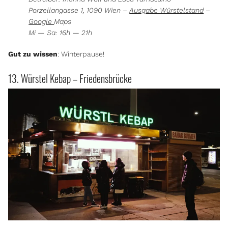
Porzellangasse 1, 1090 Wien –
Ausgabe Würstelstand
–
Google
Maps
Mi — Sa: 16h — 21h
Gut zu wissen
: Winterpause!
13. Würstel Kebap – Friedensbrücke