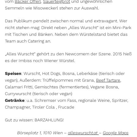
vom
Bäcker Öfferl
.
Sauerteigbrot
und ungewöhnlichen
Semmeln wie Misoweckerl stehen zur Auswahl.
Das Publikum pendelt zwischen normal und extravagant. Wer
nicht stehen mag: Direkt neben „Alles Wurscht“ ist ein Mini-Park
mit Tischen und Bänken. Neben dem Würstelstand bietet das
Team auch Catering an.
„Alles Wurscht“ gehört zu den Newcomern der Szene. 2015 hieß
es der Imbiss noch Wiener Würstel.
Speisen
: Wurscht, Hot Dogs, Bosna, Leberkäse (tierisch oder
vegan), Außerdem: Trüffelpommes mit Grana,
Beef Tartare
,
Calamari Fritti, Gemischtes (fermentiertes), Vegane Bosna,
Currywurscht (tierisch oder vegan)
Getränke
: u.a. Schremser vom Fass, regionale Weine, Spritzer,
Champagner, Tiroler Cola , Frucade
Gut zu wissen: BARZAHLUNG!
Börseplatz 1, 1010 Wien –
alleswurscht.at
–
Google Maps