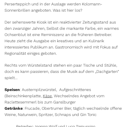
Perserteppich und in der Auslage werden Kolomann-
Sonnenbrillen angeboten. Was ist hier los?
Der sehenswerte Kiosk ist ein reaktivierter Zeitungsstand aus
den zwanziger Jahren, Selbst die markante Farbe, ein warmes
Ochsenblut ist eine Reminiszenz an die früheren Betreiber.
Heute zieht die Ausgabe ein kreatives und an Kulinarik
interessiertes Publikum an. Gastronomisch wird mit Fokus auf
Regionalität einiges geboten.
Rechts vom Würstelstand stehen ein paar Tische und Stühle,
doch es kann passieren, dass die Musik auf dem „Dachgarten“
spielt…
Speisen
: Austernpilzwürstel, Aufgeschnittenes
(Beinschinkenplatte,
Käse
, Wechselndes Angebot vom
Raclettesemmerl bis zum Ganslburger
Getränke
: Frucade, Obertrumer Bier, täglich wechselnde offene
Weine, Naturwein, Spritzer, Schnaps und Gin Tonic
Betreiber: Inanna Wolf und Luca Tamussino