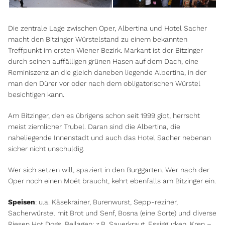
Die zentrale Lage zwischen Oper, Albertina und Hotel Sacher
macht den Bitzinger Würstelstand zu einem bekannten
Treffpunkt im ersten Wiener Bezirk. Markant ist der Bitzinger
durch seinen auffälligen grünen Hasen auf dem Dach, eine
Reminiszenz an die gleich daneben liegende Albertina, in der
man den Dürer vor oder nach dem obligatorischen Würstel
besichtigen kann.
Am Bitzinger, den es übrigens schon seit 1999 gibt, herrscht
meist ziemlicher Trubel. Daran sind die Albertina, die
naheliegende Innenstadt und auch das Hotel Sacher nebenan
sicher nicht unschuldig.
Wer sich setzen will, spaziert in den Burggarten. Wer nach der
Oper noch einen Moët braucht, kehrt ebenfalls am Bitzinger ein.
Speisen
: u.a. Käsekrainer, Burenwurst, Sepp-reziner,
Sacherwürstel mit Brot und Senf, Bosna (eine Sorte) und diverse
Riesen Hot Dogs. Beilagen: z.B. Sauerkraut, Essiggurken, Kren –