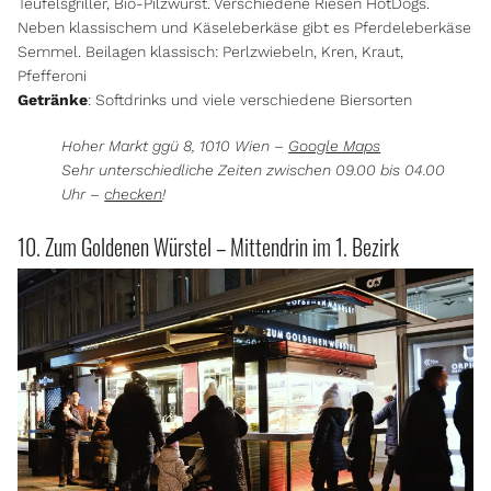
Teufelsgriller, Bio-Pilzwurst. Verschiedene Riesen HotDogs.
Neben klassischem und Käseleberkäse gibt es Pferdeleberkäse
Semmel. Beilagen klassisch: Perlzwiebeln, Kren, Kraut,
Pfefferoni
Getränke
: Softdrinks und viele verschiedene Biersorten
Hoher Markt ggü 8, 1010 Wien –
Google Maps
Sehr unterschiedliche Zeiten zwischen 09.00 bis 04.00
Uhr –
checken
!
10. Zum Goldenen Würstel – Mittendrin im 1. Bezirk