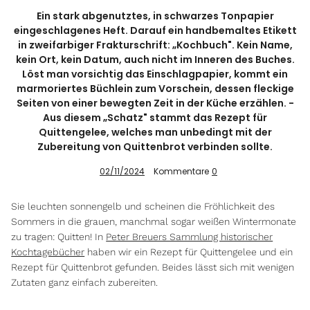
Ein stark abgenutztes, in schwarzes Tonpapier
eingeschlagenes Heft. Darauf ein handbemaltes Etikett
in zweifarbiger Frakturschrift: „Kochbuch". Kein Name,
Info
kein Ort, kein Datum, auch nicht im Inneren des Buches.
Löst man vorsichtig das Einschlagpapier, kommt ein
marmoriertes Büchlein zum Vorschein, dessen fleckige
Seiten von einer bewegten Zeit in der Küche erzählen. -
Aus diesem „Schatz" stammt das Rezept für
Quittengelee, welches man unbedingt mit der
Zubereitung von Quittenbrot verbinden sollte.
02/11/2024
Kommentare
0
Sie leuchten sonnengelb und scheinen die Fröhlichkeit des
Sommers in die grauen, manchmal sogar weißen Wintermonate
zu tragen: Quitten! In
Peter Breuers Sammlung historischer
Kochtagebücher
haben wir ein Rezept für Quittengelee und ein
Rezept für Quittenbrot gefunden. Beides lässt sich mit wenigen
Zutaten ganz einfach zubereiten.