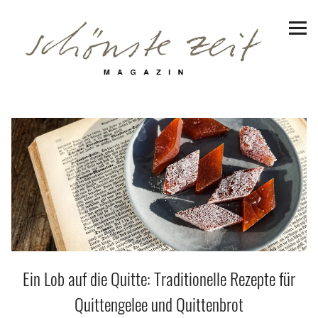
Schönste Zeit Magazin
Reiseziele
Hotels | Appartments
Genuss
Lifestyle
Erlebnisse
Ein Lob auf die Quitte: Traditionelle Rezepte für
Facebook
Instagram
Pinterest
Bluesky
Threads
Quittengelee und Quittenbrot