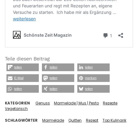
Teile diesen Beitrag
teilen
teilen
teilen
E-Mail
teilen
merken
teilen
teilen
teilen
KATEGORIEN
Genuss
Marmelade | Mus | Pesto
Rezepte
Vegetarisch
SCHLAGWÖRTER
Marmelade
Quitten
Rezept
Top Kulinarik