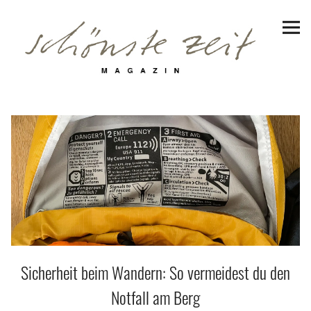
Schönste Zeit Magazin
Reiseziele
Hotels | Appartments
Genuss
Lifestyle
Erlebnisse
Sicherheit beim Wandern: So vermeidest du den
Facebook
Instagram
Pinterest
Bluesky
Threads
Notfall am Berg