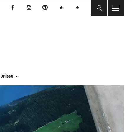
Facebook
Instagram
Pinterest
Bluesky
Threads
Facebook
Instagram
Pinterest
Bluesky
Threads
E
ebnisse