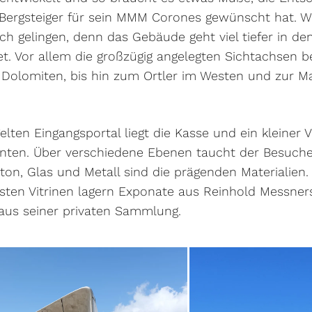
r Bergsteiger für sein MMM Corones gewünscht hat. W
 gelingen, denn das Gebäude geht viel tiefer in den
et. Vor allem die großzügig angelegten Sichtachsen b
e Dolomiten, bis hin zum Ortler im Westen und zur
elten Eingangsportal liegt die Kasse und ein kleiner 
unten. Über verschiedene Ebenen taucht der Besuch
eton, Glas und Metall sind die prägenden Materialie
sten Vitrinen lagern Exponate aus Reinhold Messners
 aus seiner privaten Sammlung.