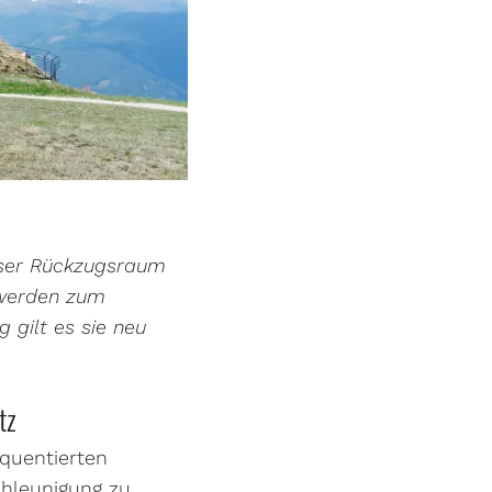
ieser Rückzugsraum
 werden zum
g gilt es sie neu
tz
equentierten
hleunigung zu