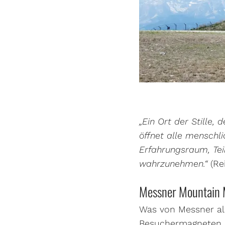
„Ein Ort der Stille
öffnet alle menschl
Erfahrungsraum, Teil
wahrzunehmen.“
(Re
Messner Mountain M
Was von Messner als 
Besuchermagneten e