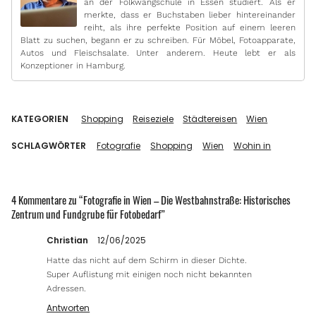
an der Folkwangschule in Essen studiert. Als er
merkte, dass er Buchstaben lieber hintereinander
reiht, als ihre perfekte Position auf einem leeren
Blatt zu suchen, begann er zu schreiben. Für Möbel, Fotoapparate,
Autos und Fleischsalate. Unter anderem. Heute lebt er als
Konzeptioner in Hamburg.
KATEGORIEN
Shopping
Reiseziele
Städtereisen
Wien
SCHLAGWÖRTER
Fotografie
Shopping
Wien
Wohin in
4 Kommentare zu “
Fotografie in Wien – Die Westbahnstraße: Historisches
Zentrum und Fundgrube für Fotobedarf
”
Christian
12/06/2025
Hatte das nicht auf dem Schirm in dieser Dichte.
Super Auflistung mit einigen noch nicht bekannten
Adressen.
Antworten