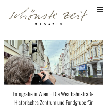
Schönste Zeit Magazin
Reiseziele
Hotels | Appartments
Genuss
Lifestyle
Erlebnisse
Fotografie in Wien – Die Westbahnstraße:
Facebook
Instagram
Pinterest
Bluesky
Threads
Historisches Zentrum und Fundgrube für