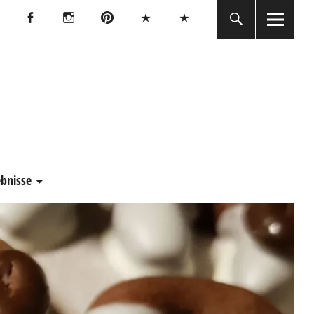
Facebook
Instagram
Pinterest
Bluesky
Threads
Facebook
Instagram
Pinterest
Bluesky
Threads
E
ebnisse