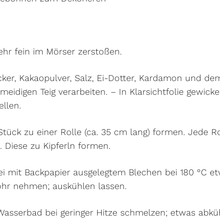
hr fein im Mörser zerstoßen.
cker, Kakaopulver, Salz, Ei-Dotter, Kardamon und de
eidigen Teig verarbeiten. – In Klarsichtfolie gewick
ellen.
 Stück zu einer Rolle (ca. 35 cm lang) formen. Jede R
 Diese zu Kipferln formen.
wei mit Backpapier ausgelegtem Blechen bei 180 °C et
hr nehmen; auskühlen lassen.
Wasserbad bei geringer Hitze schmelzen; etwas abkü