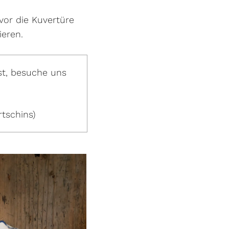
evor die Kuvertüre
ieren.
st, besuche uns
tschins)