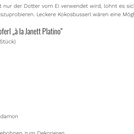
 nur der Dotter vom Ei verwendet wird, lohnt es sich
uszuprobieren. Leckere Kokosbusserl wären eine Mög
ferl „à la Janett Platino“
 Stück)
ardamon
eebohnen zum Dekorieren