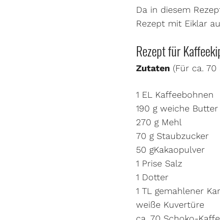
Da in diesem Rezept
Rezept mit Eiklar a
Rezept für Kaffeekip
Zutaten
(Für ca. 70
1 EL Kaffeebohnen
190 g weiche Butter
270 g Mehl
70 g Staubzucker
50 gKakaopulver
1 Prise Salz
1 Dotter
1 TL gemahlener K
weiße Kuvertüre
ca. 70 Schoko-Kaff