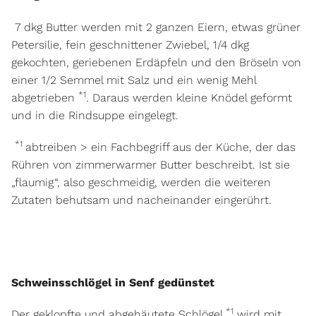
7 dkg Butter werden mit 2 ganzen Eiern, etwas grüner
Petersilie, fein geschnittener
Zwiebel, 1/4 dkg
gekochten, geriebenen Erdäpfeln und den Bröseln von
einer 1/2 Semmel
m
it Salz und ein wenig Mehl
*1
abgetrieben
. Daraus werden kleine Knödel geformt
und in die Rindsuppe eingelegt.
*1
abtreiben > ein Fachbegriff aus der Küche, der das
Rühren von zimmerwarmer Butter beschreibt. Ist sie
„flaumig“, also geschmeidig, werden die weiteren
Zutaten behutsam und nacheinander eingerührt.
Schweinsschlögel in Senf gedünstet
*1
Der geklopfte und abgehäutete Schlögel
wird mit