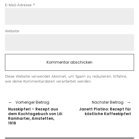
E-Mail-Adresse
*
Website
Diese Website verwendet Akismet, um Spam zu reduzieren.
Erfahre,
wie deine Kommentardaten verarbeitet werden.
Vorheriger Beitrag
Nächster Beitrag
Nusskipferl – Rezept aus
Janett Platino: Rezept für
dem Kochtagebuch von Lili
köstliche Kaffeekipferl
Ramharter, Amstetten,
1916