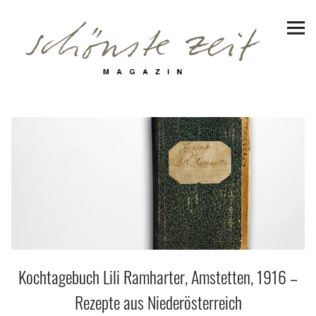
Schönste Zeit Magazin
Reiseziele
Hotels | Appartments
Genuss
Lifestyle
Erlebnisse
Kochtagebuch Lili Ramharter, Amstetten, 1916 –
Facebook
Instagram
Pinterest
Bluesky
Threads
Rezepte aus Niederösterreich