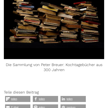
Die Sammlung von Peter Breuer: Kochtagebücher aus
300 Jahren
Teile diesen Beitrag
teilen
teilen
teilen
E-Mail
teilen
merken