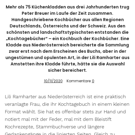
Mehr als 75 Küchenkladden aus drei Jahrhunderten trug
Peter Breuer im Laufe der Zeit zusammen.
Handgeschriebene Kochbücher aus allen Regionen
Info
Deutschlands, Österreichs und der Schweiz. Aus den
schönsten und landschaftstypischsten entstanden die
„Kochtagebücher“ – ein Kochbuch der Kochbücher. Eine
Kladde aus Niederösterreich bereicherte die Sammlung
zwar erst nach dem Erscheinen des Buchs, aber in der
ungestümen und opulenten Art, in der Lili Ramharter aus
Amstetten ihre Kladde führte, hätte sie die Auswahl
sicher bereichert.
10/11/2020
Kommentare
0
Lili Ramharter aus Niederösterreich ist eine praktisch
veranlagte Frau, die ihr Kochtagebuch in einem kleinen
Format wählt. Sie hat es offenbar stets zur Hand und
notiert mal mit der Feder, mal mit dem Bleistift
Kochrezepte, Stammbuchverse und längere
Gedankengänge in die linierten Seiten. Gleich zu