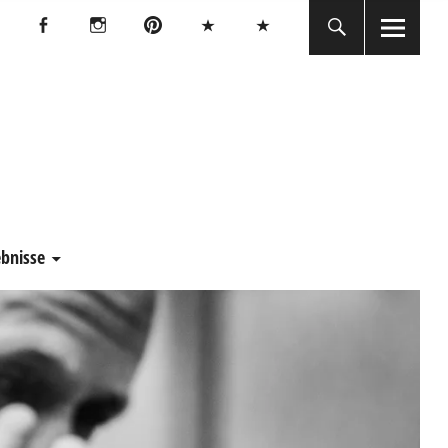
Facebook
Instagram
Pinterest
Bluesky
Threads
Facebook
Instagram
Pinterest
Bluesky
Threads
E
ebnisse