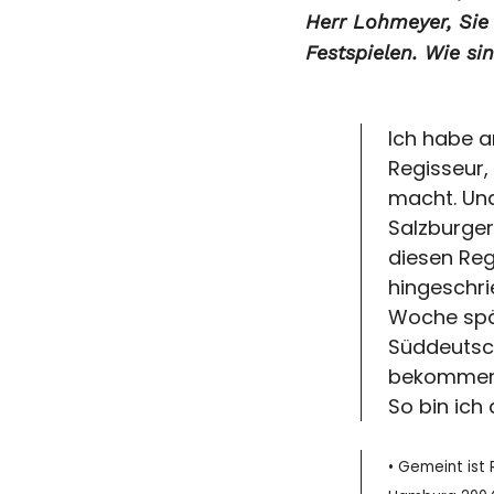
Herr Lohmeyer, Sie
Festspielen. Wie s
Ich habe a
Regisseur,
macht. Und
Salzburger
diesen Reg
hingeschri
Woche spä
Süddeutsch
bekommen. 
So bin ic
• Gemeint ist